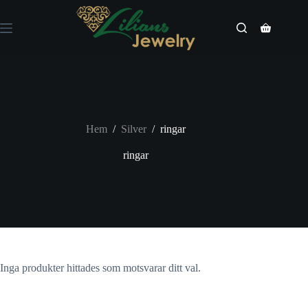
Hoppa
till
innehåll
Varukorg
Hem
/
Silver
/
ringar
ringar
Inga produkter hittades som motsvarar ditt val.