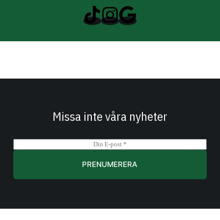
Missa inte våra nyheter
E
m
a
PRENUMERERA
i
l
*