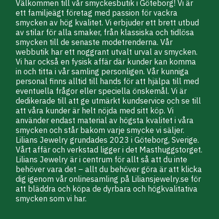
Välkommen till vår smyckesbutik i Göteborg! Vi är
ett familjeägt företag med passion för vackra
smycken av hög kvalitet. Vi erbjuder ett brett utbud
av stilar för alla smaker, från klassiska och tidlösa
smycken till de senaste modetrenderna. Vår
webbutik har ett noggrant utvalt urval av smycken.
Vi har också en fysisk affär där kunder kan komma
in och titta i vår samling personligen. Vår kunniga
personal finns alltid till hands för att hjälpa till med
eventuella frågor eller speciella önskemål. Vi är
dedikerade till att ge utmärkt kundservice och se till
att våra kunder är helt nöjda med sitt köp. Vi
använder endast material av högsta kvalitet i våra
smycken och står bakom varje smycke vi säljer.
Lilians Jewelry grundades 2023 i Göteborg, Sverige.
Vårt affär och verkstad ligger i det Masthuggstorget.
Lilians Jewelry är i centrum för allt så att du inte
behöver vara det – allt du behöver göra är att klicka
dig igenom vår onlinesamling på Liliansjewelry.se för
att bläddra och köpa de dyrbara och högkvalitativa
smycken som vi har.