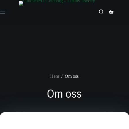
Hoppa
till
innehåll
Varukorg
Hem
/
Om oss
Om oss