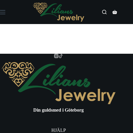
Hoppa
till
innehåll
Varukorg
Din guldsmed i Göteborg
HJÄLP